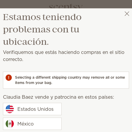
Estamos teniendo
Claudia Baez
Selecciona una reunión
problemas con tu
ez
ubicación.
trella
Verifiquemos que estás haciendo compras en el sitio
correcto.
m.mx
Selecting a different shipping country may remove all or some
items from your bag.
Claudia Baez vende y patrocina en estos países:
 Scentsy, primero entre porque me encanta los aromas y q
pece a vender, inicie con una reunión con mis amigas d
Estados Unidos
ras personas y te vas relacionando mucho con la gente y 
o hacia, y me encanta!!
México