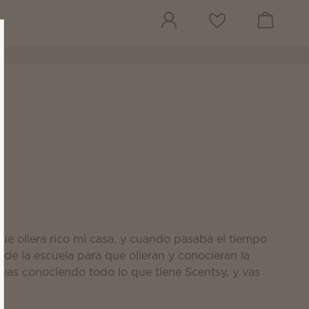
Ver el carrito
Lista de deseos
ue oliera rico mi casa, y cuando pasaba el tiempo
e la escuela para que olieran y conocieran la
vas conociendo todo lo que tiene Scentsy, y vas