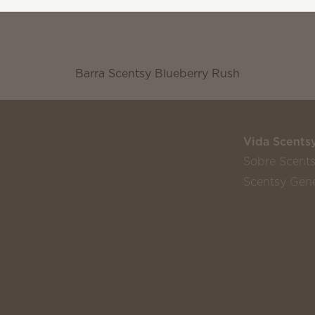
Barra Scentsy Blueberry Rush
Vida Scents
Sobre Scent
Scentsy Gene