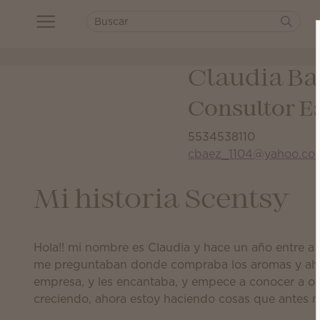
Claudia Ba
Consultor Es
5534538110
cbaez_1104@yahoo.co
Mi historia Scentsy
Hola!! mi nombre es Claudia y hace un año entre a
me preguntaban donde compraba los aromas y ahí em
empresa, y les encantaba, y empece a conocer a ot
creciendo, ahora estoy haciendo cosas que antes n